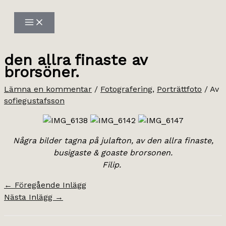
Hoppa
till
innehåll
den allra finaste av
brorsöner.
Lämna en kommentar
/
Fotografering
,
Porträttfoto
/ Av
sofiegustafsson
Några bilder tagna på julafton, av den allra finaste,
busigaste & goaste brorsonen.
Filip.
←
Föregående Inlägg
Nästa Inlägg
→