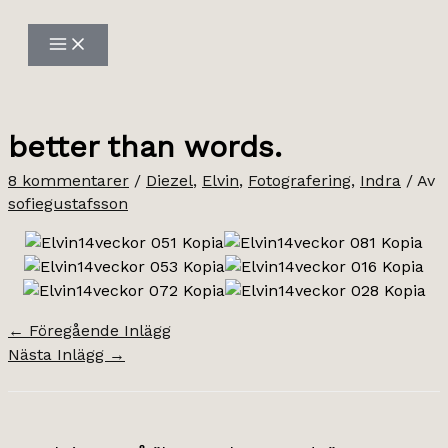
Hoppa
till
innehåll
better than words.
8 kommentarer
/
Diezel
,
Elvin
,
Fotografering
,
Indra
/ Av
sofiegustafsson
←
Föregående Inlägg
Nästa Inlägg
→