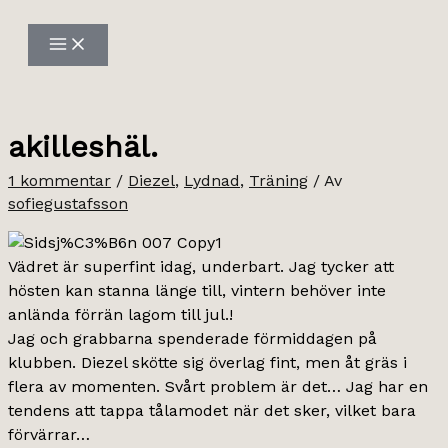
Hoppa
till
innehåll
akilleshäl.
1 kommentar
/
Diezel
,
Lydnad
,
Träning
/ Av
sofiegustafsson
Vädret är superfint idag, underbart. Jag tycker att
hösten kan stanna länge till, vintern behöver inte
anlända förrän lagom till jul.!
Jag och grabbarna spenderade förmiddagen på
klubben. Diezel skötte sig överlag fint, men åt gräs i
flera av momenten. Svårt problem är det… Jag har en
tendens att tappa tålamodet när det sker, vilket bara
förvärrar…